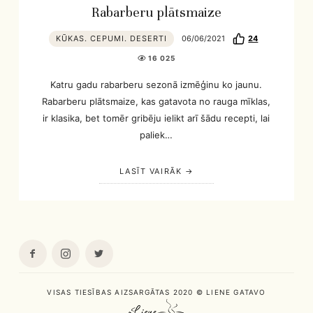
Rabarberu plātsmaize
KŪKAS. CEPUMI. DESERTI
06/06/2021
24
16 025
Katru gadu rabarberu sezonā izmēģinu ko jaunu.
Rabarberu plātsmaize, kas gatavota no rauga mīklas,
ir klasika, bet tomēr gribēju ielikt arī šādu recepti, lai
paliek…
LASĪT VAIRĀK
VISAS TIESĪBAS AIZSARGĀTAS 2020 © LIENE GATAVO