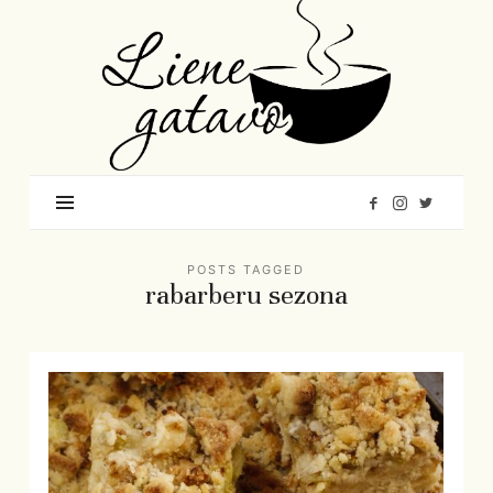
Liene
Gatavo
–
Mana
garšu
pasaule
POSTS TAGGED
rabarberu sezona