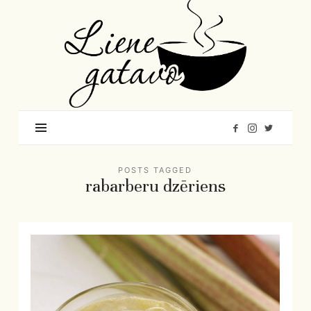
Liene
Gatavo
–
Mana
garšu
pasaule
POSTS TAGGED
rabarberu dzēriens