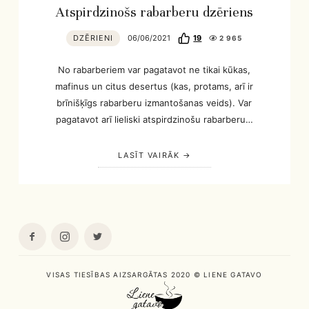
Atspirdzinošs rabarberu dzēriens
DZĒRIENI
06/06/2021
19
2 965
No rabarberiem var pagatavot ne tikai kūkas,
mafinus un citus desertus (kas, protams, arī ir
brīnišķīgs rabarberu izmantošanas veids). Var
pagatavot arī lieliski atspirdzinošu rabarberu…
LASĪT VAIRĀK
VISAS TIESĪBAS AIZSARGĀTAS 2020 © LIENE GATAVO