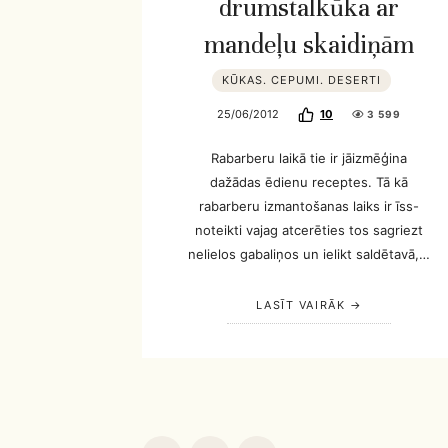
drumstalkūka ar
mandeļu skaidiņām
KŪKAS. CEPUMI. DESERTI
25/06/2012
10
3 599
Rabarberu laikā tie ir jāizmēģina
dažādas ēdienu receptes. Tā kā
rabarberu izmantošanas laiks ir īss-
noteikti vajag atcerēties tos sagriezt
nelielos gabaliņos un ielikt saldētavā,…
LASĪT VAIRĀK