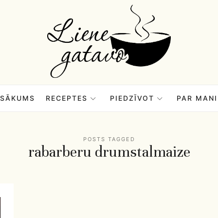
Liene
Gatavo
–
SĀKUMS
RECEPTES
PIEDZĪVOT
PAR MANI
Mana
POSTS TAGGED
rabarberu drumstalmaize
garšu
pasaule