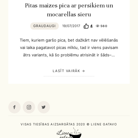
Pitas maizes pica ar persikiem un
mocarellas sieru
GRAUDAUGI
19/07/2017
4
560
Tiem, kuriem garšo pica, bet dažkārt nav vēlēšanās
vai laika pagatavot picas mīklu, tad ir viens pavisam
ātrs variants, kā šo problēmu atrisināt ir šāds–…
LASĪT VAIRĀK
VISAS TIESĪBAS AIZSARGĀTAS 2020 © LIENE GATAVO