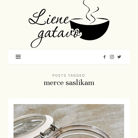
Liene
Gatavo
–
Mana
garšu
pasaule
POSTS TAGGED
merce saslikam