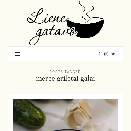
Liene
Gatavo
–
Mana
garšu
pasaule
POSTS TAGGED
merce griletai galai