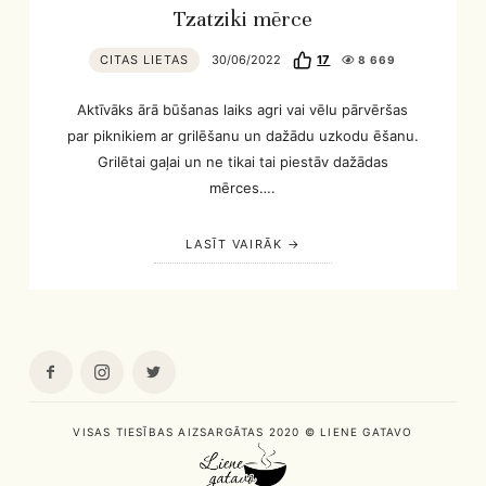
Tzatziki mērce
CITAS LIETAS
30/06/2022
17
8 669
Aktīvāks ārā būšanas laiks agri vai vēlu pārvēršas
par piknikiem ar grilēšanu un dažādu uzkodu ēšanu.
Grilētai gaļai un ne tikai tai piestāv dažādas
mērces….
LASĪT VAIRĀK
VISAS TIESĪBAS AIZSARGĀTAS 2020 © LIENE GATAVO