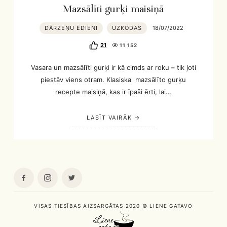
Mazsālīti gurķi maisiņā
DĀRZEŅU ĒDIENI
UZKODAS
18/07/2022
21
11 152
Vasara un mazsālīti gurķi ir kā cimds ar roku – tik ļoti
piestāv viens otram. Klasiska mazsālīto gurķu
recepte maisiņā, kas ir īpaši ērti, lai…
LASĪT VAIRĀK
VISAS TIESĪBAS AIZSARGĀTAS 2020 © LIENE GATAVO