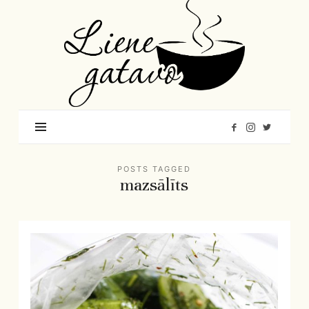
Liene
Gatavo
–
Mana
garšu
pasaule
POSTS TAGGED
mazsālīts