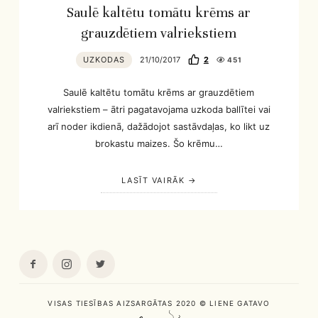
Saulē kaltētu tomātu krēms ar
grauzdētiem valriekstiem
UZKODAS
21/10/2017
2
451
Saulē kaltētu tomātu krēms ar grauzdētiem
valriekstiem – ātri pagatavojama uzkoda ballītei vai
arī noder ikdienā, dažādojot sastāvdaļas, ko likt uz
brokastu maizes. Šo krēmu…
LASĪT VAIRĀK
VISAS TIESĪBAS AIZSARGĀTAS 2020 © LIENE GATAVO