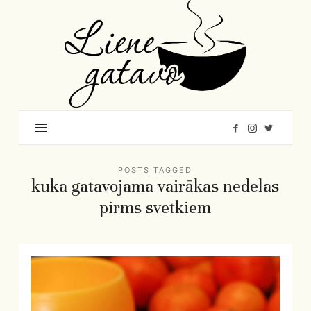
Liene
Gatavo
–
Mana
garšu
pasaule
POSTS TAGGED
kuka gatavojama vairākas nedelas
pirms svetkiem