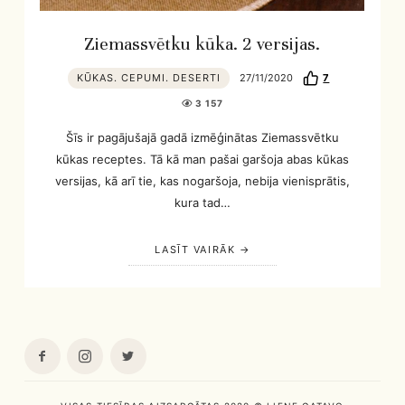
Ziemassvētku kūka. 2 versijas.
KŪKAS. CEPUMI. DESERTI
27/11/2020
7
3 157
Šīs ir pagājušajā gadā izmēģinātas Ziemassvētku
kūkas receptes. Tā kā man pašai garšoja abas kūkas
versijas, kā arī tie, kas nogaršoja, nebija vienisprātis,
kura tad…
LASĪT VAIRĀK