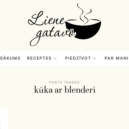
Liene
Gatavo
–
SĀKUMS
RECEPTES
PIEDZĪVOT
PAR MANI
Mana
POSTS TAGGED
kūka ar blenderi
garšu
pasaule