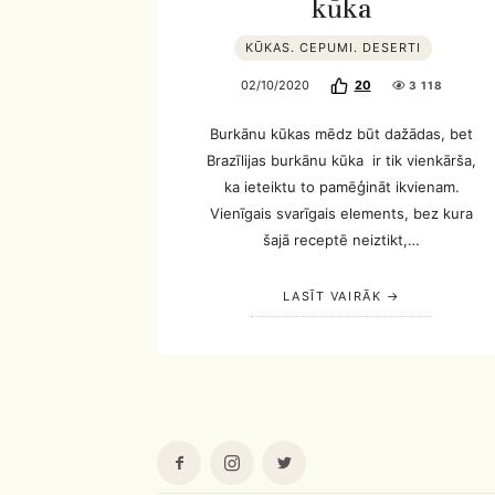
kūka
KŪKAS. CEPUMI. DESERTI
02/10/2020
20
3 118
Burkānu kūkas mēdz būt dažādas, bet
Brazīlijas burkānu kūka ir tik vienkārša,
ka ieteiktu to pamēģināt ikvienam.
Vienīgais svarīgais elements, bez kura
šajā receptē neiztikt,…
LASĪT VAIRĀK