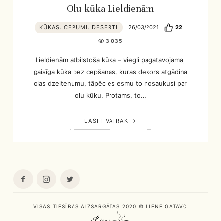
Olu kūka Lieldienām
KŪKAS. CEPUMI. DESERTI
26/03/2021
22
3 035
Lieldienām atbilstoša kūka – viegli pagatavojama,
gaisīga kūka bez cepšanas, kuras dekors atgādina
olas dzeltenumu, tāpēc es esmu to nosaukusi par
olu kūku. Protams, to…
LASĪT VAIRĀK
VISAS TIESĪBAS AIZSARGĀTAS 2020 © LIENE GATAVO