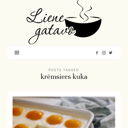
Liene
Gatavo
–
Mana
garšu
pasaule
POSTS TAGGED
krēmsiers kuka