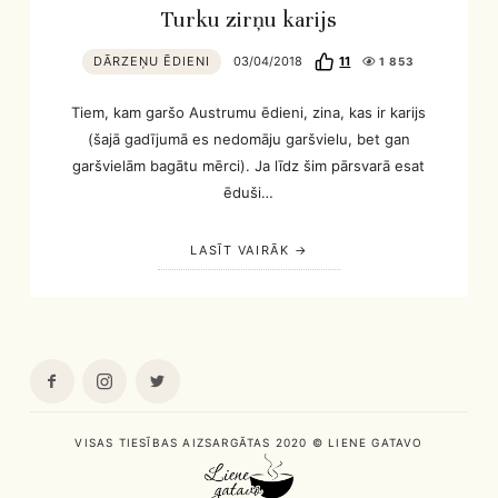
Turku zirņu karijs
DĀRZEŅU ĒDIENI
03/04/2018
11
1 853
Tiem, kam garšo Austrumu ēdieni, zina, kas ir karijs
(šajā gadījumā es nedomāju garšvielu, bet gan
garšvielām bagātu mērci). Ja līdz šim pārsvarā esat
ēduši…
LASĪT VAIRĀK
VISAS TIESĪBAS AIZSARGĀTAS 2020 © LIENE GATAVO