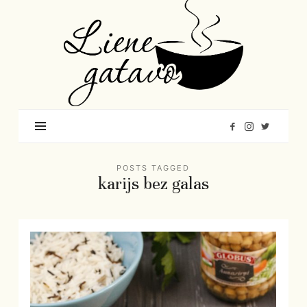
Liene
Gatavo
–
Mana
garšu
pasaule
POSTS TAGGED
karijs bez galas