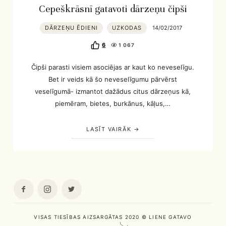
Cepeškrāsnī gatavoti dārzeņu čipši
DĀRZEŅU ĒDIENI
UZKODAS
14/02/2017
6
1 067
Čipši parasti visiem asociējas ar kaut ko neveselīgu.
Bet ir veids kā šo neveselīgumu pārvērst
veselīgumā- izmantot dažādus citus dārzeņus kā,
piemēram, bietes, burkānus, kāļus,…
LASĪT VAIRĀK
VISAS TIESĪBAS AIZSARGĀTAS 2020 © LIENE GATAVO