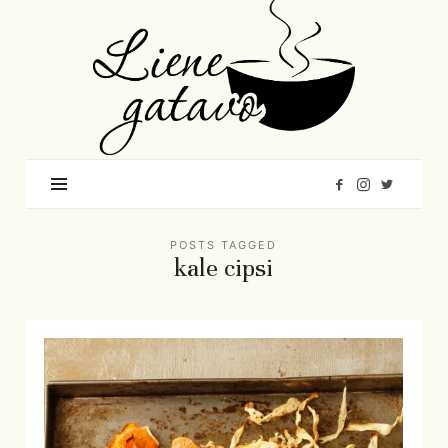
Liene
Gatavo
–
Mana
garšu
pasaule
POSTS TAGGED
kale cipsi