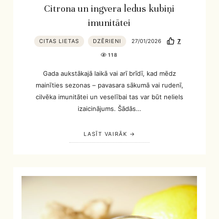
Citrona un ingvera ledus kubiņi
imunitātei
CITAS LIETAS
DZĒRIENI
27/01/2026
7
118
Gada aukstākajā laikā vai arī brīdī, kad mēdz
mainīties sezonas – pavasara sākumā vai rudenī,
cilvēka imunitātei un veselībai tas var būt neliels
izaicinājums. Šādās…
LASĪT VAIRĀK