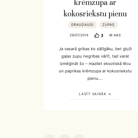
krēmzupa ar
kokosriekstu pienu
GRAUDAUGI
ZUPAS
29/07/2014
3
483
Ja vasarā gribas ko sātīgāku, bet gluži
gaļas zupu negribas vārīt, tad varat
izmēģināt šo – mazliet eksotiskā lēcu
un paprikas krēmzupa ar kokosriekstu
pienu….
LASĪT VAIRĀK