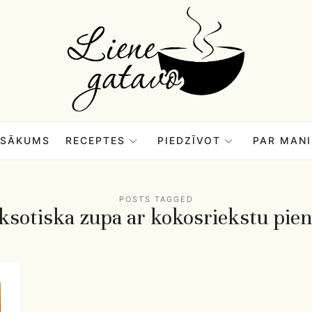
Liene
Gatavo
–
SĀKUMS
RECEPTES
PIEDZĪVOT
PAR MANI
Mana
POSTS TAGGED
ksotiska zupa ar kokosriekstu pie
garšu
pasaule