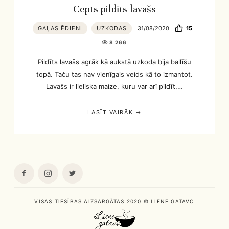
Cepts pildīts lavašs
GAĻAS ĒDIENI
UZKODAS
31/08/2020
15
8 266
Pildīts lavašs agrāk kā aukstā uzkoda bija ballīšu
topā. Taču tas nav vienīgais veids kā to izmantot.
Lavašs ir lieliska maize, kuru var arī pildīt,…
LASĪT VAIRĀK
VISAS TIESĪBAS AIZSARGĀTAS 2020 © LIENE GATAVO