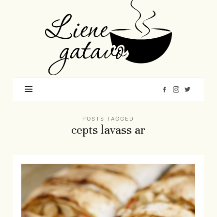
Liene
Gatavo
–
Mana
garšu
pasaule
POSTS TAGGED
cepts lavass ar