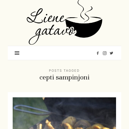
Liene
Gatavo
–
Mana
garšu
pasaule
POSTS TAGGED
cepti sampinjoni