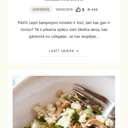
UZKODAS
14/03/2014
3
420
Pildīti cepti šampinjoni noteikti ir ēsti, bet kas gan ir
čorizo? Tā ir pikanta spāņu cieti žāvēta desa, kas
gatavota no cūkgaļas. Ja nav iespējas…
LASĪT VAIRĀK