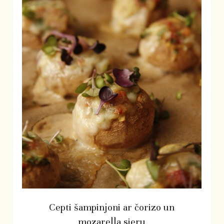
Cepti šampinjoni ar čorizo un
mozarella sieru