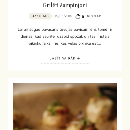
Grilēti šampinjoni
UZKODAS
19/05/2015
6
2 942
Lai arī šogad pavasaris tuvojas pavisam lēni, tomēr ir
dienas, kad saulīte uzspīd spožāk un tas ir īstais
pikniku laiks! Tie, kas vēlas piknikā ēst…
LASĪT VAIRĀK