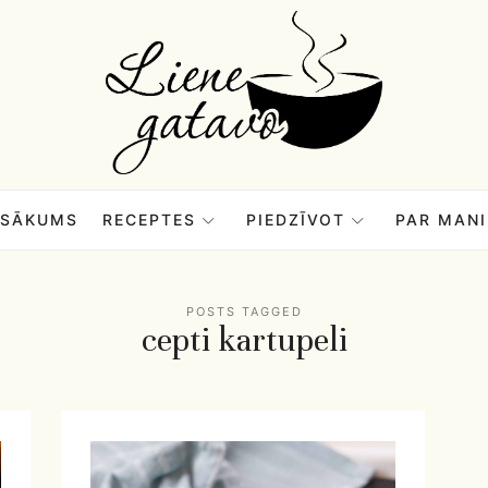
Liene
Gatavo
–
SĀKUMS
RECEPTES
PIEDZĪVOT
PAR MANI
Mana
POSTS TAGGED
cepti kartupeli
garšu
pasaule