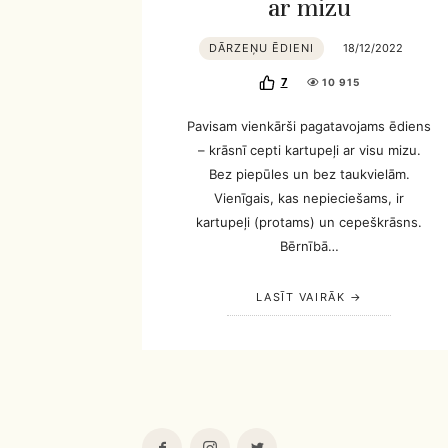
ar mizu
DĀRZEŅU ĒDIENI
18/12/2022
7
10 915
Pavisam vienkārši pagatavojams ēdiens
– krāsnī cepti kartupeļi ar visu mizu.
Bez piepūles un bez taukvielām.
Vienīgais, kas nepieciešams, ir
kartupeļi (protams) un cepeškrāsns.
Bērnībā…
LASĪT VAIRĀK