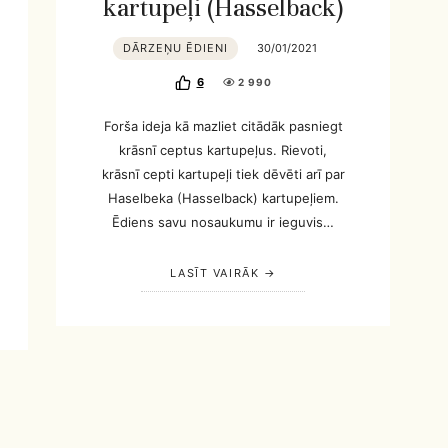
kartupeļi (Hasselback)
DĀRZEŅU ĒDIENI
30/01/2021
6
2 990
Forša ideja kā mazliet citādāk pasniegt
krāsnī ceptus kartupeļus. Rievoti,
krāsnī cepti kartupeļi tiek dēvēti arī par
Haselbeka (Hasselback) kartupeļiem.
Ēdiens savu nosaukumu ir ieguvis…
LASĪT VAIRĀK