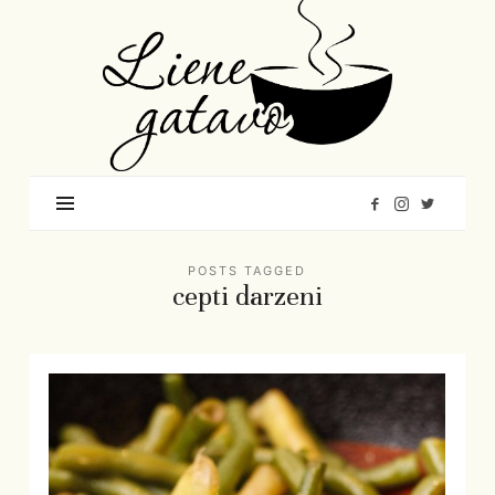
Liene
Gatavo
–
Mana
garšu
pasaule
POSTS TAGGED
cepti darzeni