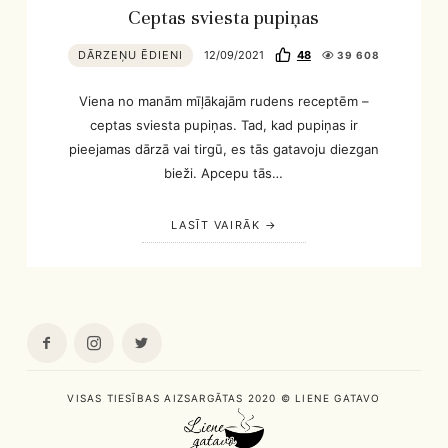
Ceptas sviesta pupiņas
DĀRZEŅU ĒDIENI
12/09/2021
48
39 608
Viena no manām mīļākajām rudens receptēm –
ceptas sviesta pupiņas. Tad, kad pupiņas ir
pieejamas dārzā vai tirgū, es tās gatavoju diezgan
bieži. Apcepu tās…
LASĪT VAIRĀK
VISAS TIESĪBAS AIZSARGĀTAS 2020 © LIENE GATAVO