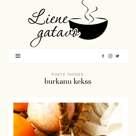
Liene
Gatavo
–
Mana
garšu
pasaule
POSTS TAGGED
burkanu kekss