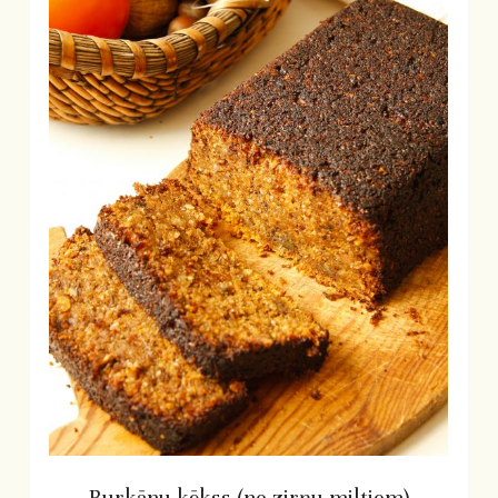
Burkānu kēkss (no zirņu miltiem)