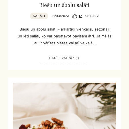
Biešu un ābolu salāti
SALĀTI
13/03/2023
17
7 502
Biešu un ābolu salāti – ārkārtīgi vienkārši, sezonāli
un lēti salāti, ko var pagatavot pavisam ātri. Ja mājās
jau ir vārītas bietes vai arī veikalā…
LASĪT VAIRĀK