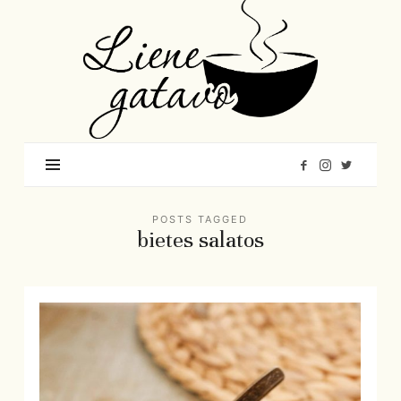
Liene
Gatavo
–
Mana
garšu
pasaule
POSTS TAGGED
bietes salatos