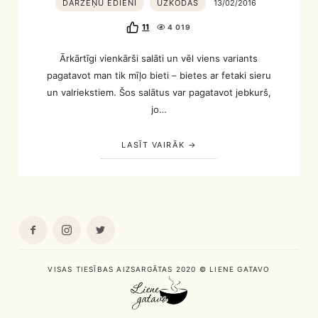
DĀRZEŅU ĒDIENI
UZKODAS
13/02/2016
11
4 019
Ārkārtīgi vienkārši salāti un vēl viens variants
pagatavot man tik mīļo bieti – bietes ar fetaki sieru
un valriekstiem. Šos salātus var pagatavot jebkurš,
jo…
LASĪT VAIRĀK
VISAS TIESĪBAS AIZSARGĀTAS 2020 © LIENE GATAVO