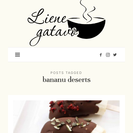
Liene
Gatavo
–
Mana
garšu
pasaule
POSTS TAGGED
bananu deserts