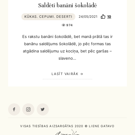
Saldēti banāni šokolādē
KŪKAS. CEPUMI. DESERTI
24/05/2021
10
974
Es rakstu banāni šokolādē, bet manā prātā tas ir
banānu saldējums šokolādē, jo pēc formas tas
atgādina saldējumu uz kociņa, bet pēc garšas –
slaveno…
LASĪT VAIRĀK
VISAS TIESĪBAS AIZSARGĀTAS 2020 © LIENE GATAVO