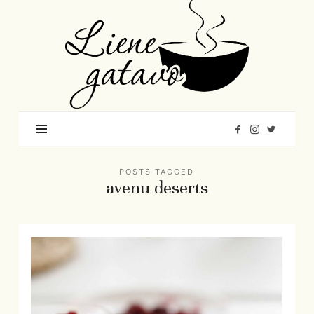
Liene
Gatavo
–
Mana
garšu
pasaule
POSTS TAGGED
avenu deserts