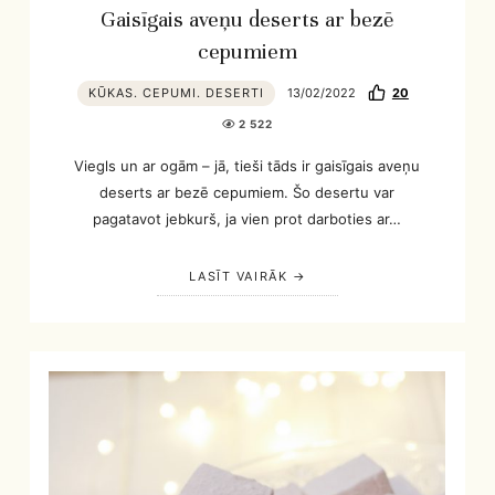
Gaisīgais aveņu deserts ar bezē
cepumiem
KŪKAS. CEPUMI. DESERTI
13/02/2022
20
2 522
Viegls un ar ogām – jā, tieši tāds ir gaisīgais aveņu
deserts ar bezē cepumiem. Šo desertu var
pagatavot jebkurš, ja vien prot darboties ar…
LASĪT VAIRĀK