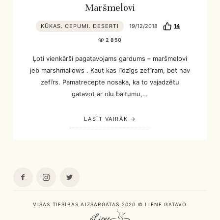
Maršmelovi
KŪKAS. CEPUMI. DESERTI
19/12/2018
14
2 850
Ļoti vienkārši pagatavojams gardums – maršmelovi
jeb marshmallows . Kaut kas līdzīgs zefīram, bet nav
zefīrs. Pamatrecepte nosaka, ka to vajadzētu
gatavot ar olu baltumu,…
LASĪT VAIRĀK
VISAS TIESĪBAS AIZSARGĀTAS 2020 © LIENE GATAVO