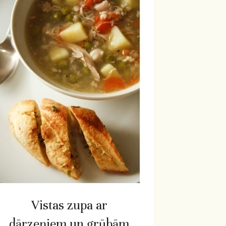
Vistas zupa ar
dārzeņiem un grūbām