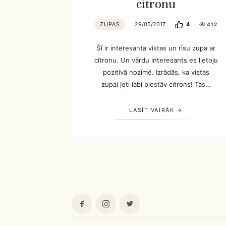
citronu
ZUPAS
29/05/2017
4
412
Šī ir interesanta vistas un rīsu zupa ar
citronu. Un vārdu interesants es lietoju
pozitīvā nozīmē. Izrādās, ka vistas
zupai ļoti labi piestāv citrons! Tas…
LASĪT VAIRĀK