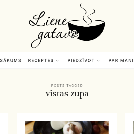
Liene
Gatavo
–
SĀKUMS
RECEPTES
PIEDZĪVOT
PAR MANI
Mana
POSTS TAGGED
vistas zupa
garšu
pasaule