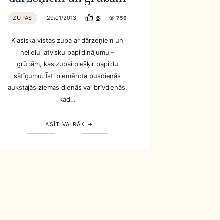
ZUPAS
29/01/2013
6
756
Klasiska vistas zupa ar dārzeņiem un
nelielu latvisku papildinājumu –
grūbām, kas zupai piešķir papildu
sātīgumu. Īsti piemērota pusdienās
aukstajās ziemas dienās vai brīvdienās,
kad…
LASĪT VAIRĀK