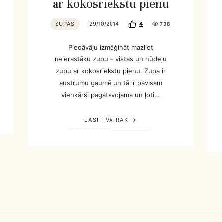
ar kokosriekstu pienu
ZUPAS
29/10/2014
4
738
Piedāvāju izmēģināt mazliet
neierastāku zupu – vistas un nūdeļu
zupu ar kokosriekstu pienu. Zupa ir
austrumu gaumē un tā ir pavisam
vienkārši pagatavojama un ļoti…
LASĪT VAIRĀK