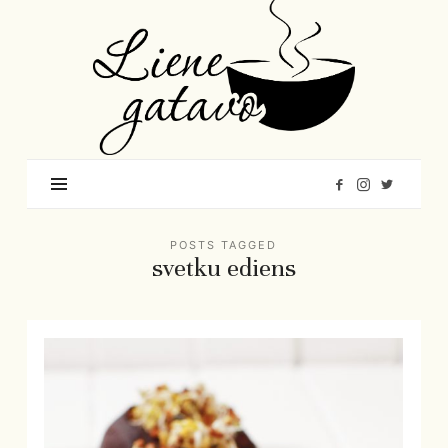
Liene
Gatavo
–
Mana
garšu
pasaule
POSTS TAGGED
svetku ediens