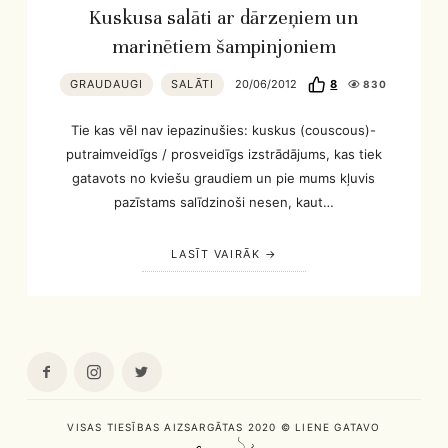
Kuskusa salāti ar dārzeņiem un
marinētiem šampinjoniem
GRAUDAUGI
SALĀTI
20/06/2012
8
830
Tie kas vēl nav iepazinušies: kuskus (couscous)-
putraimveidīgs / prosveidīgs izstrādājums, kas tiek
gatavots no kviešu graudiem un pie mums kļuvis
pazīstams salīdzinoši nesen, kaut…
LASĪT VAIRĀK
VISAS TIESĪBAS AIZSARGĀTAS 2020 © LIENE GATAVO