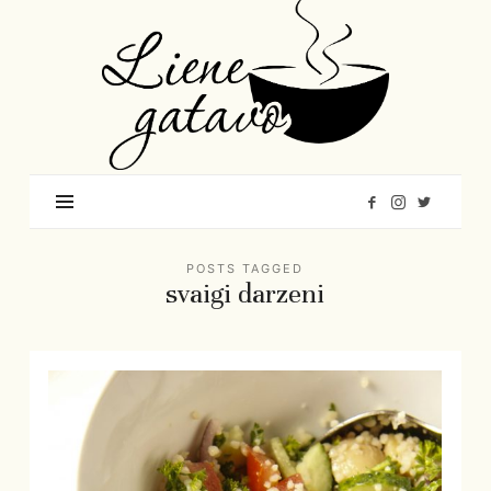
Liene
Gatavo
–
Mana
garšu
pasaule
POSTS TAGGED
svaigi darzeni