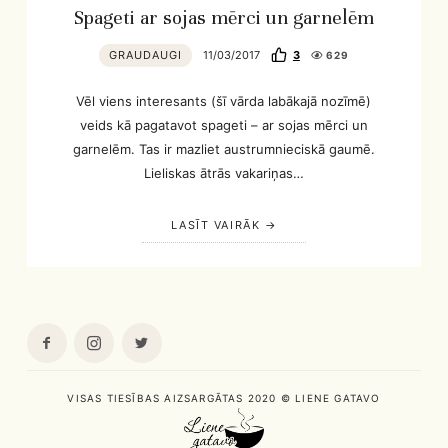
Spageti ar sojas mērci un garnelēm
GRAUDAUGI
11/03/2017
3
629
Vēl viens interesants (šī vārda labākajā nozīmē)
veids kā pagatavot spageti – ar sojas mērci un
garnelēm. Tas ir mazliet austrumnieciskā gaumē.
Lieliskas ātrās vakariņas…
LASĪT VAIRĀK
VISAS TIESĪBAS AIZSARGĀTAS 2020 © LIENE GATAVO