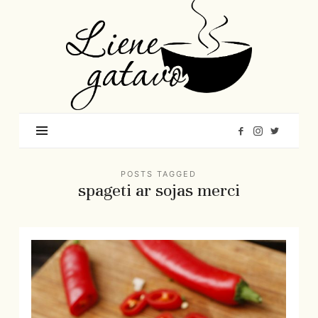
Liene
Gatavo
–
Mana
garšu
pasaule
POSTS TAGGED
spageti ar sojas merci