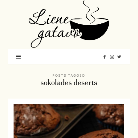
Liene
Gatavo
–
Mana
garšu
pasaule
POSTS TAGGED
sokolades deserts