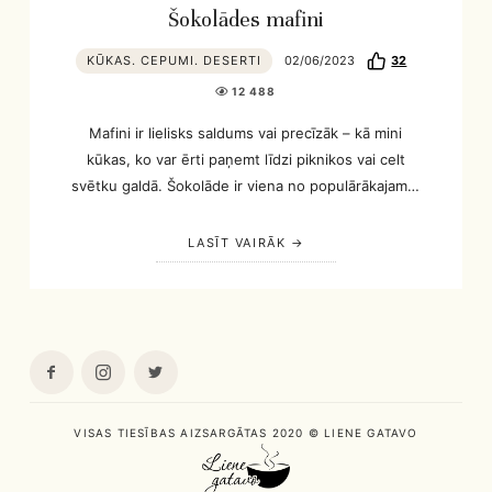
Šokolādes mafini
KŪKAS. CEPUMI. DESERTI
02/06/2023
32
12 488
Mafini ir lielisks saldums vai precīzāk – kā mini
kūkas, ko var ērti paņemt līdzi piknikos vai celt
svētku galdā. Šokolāde ir viena no populārākajam…
LASĪT VAIRĀK
VISAS TIESĪBAS AIZSARGĀTAS 2020 © LIENE GATAVO