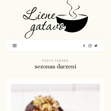
Liene
Gatavo
–
Mana
garšu
pasaule
POSTS TAGGED
sezonas darzeni