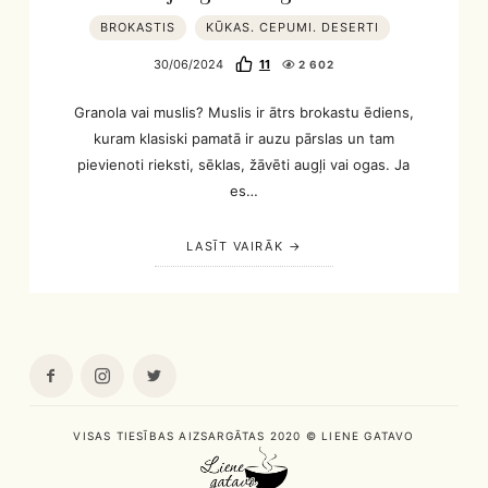
BROKASTIS
KŪKAS. CEPUMI. DESERTI
30/06/2024
11
2 602
Granola vai muslis? Muslis ir ātrs brokastu ēdiens,
kuram klasiski pamatā ir auzu pārslas un tam
pievienoti rieksti, sēklas, žāvēti augļi vai ogas. Ja
es…
LASĪT VAIRĀK
VISAS TIESĪBAS AIZSARGĀTAS 2020 © LIENE GATAVO