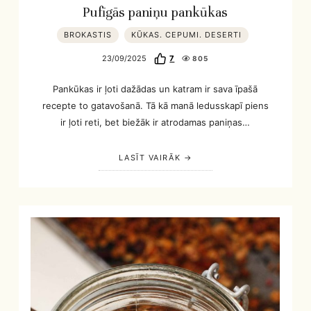
Pufīgās paniņu pankūkas
BROKASTIS
KŪKAS. CEPUMI. DESERTI
23/09/2025
7
805
Pankūkas ir ļoti dažādas un katram ir sava īpašā
recepte to gatavošanā. Tā kā manā ledusskapī piens
ir ļoti reti, bet biežāk ir atrodamas paniņas…
LASĪT VAIRĀK