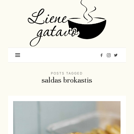
Liene
Gatavo
–
Mana
garšu
pasaule
POSTS TAGGED
saldas brokastis