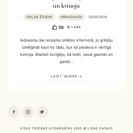
un kvinoju
GAĻAS ĒDIENI
GRAUDAUGI
25/05/2014
113
1 045
Iedvesmu šai receptei smēlos internetā, jo gribēju
izmēģināt kaut ko tādu, kur kā piedeva ir vērtīgā
kvinoja. Mazliet koriģēju, kā teikt, savai gaumei un
gards…
LASĪT VAIRĀK
VISAS TIESĪBAS AIZSARGĀTAS 2020 © LIENE GATAVO