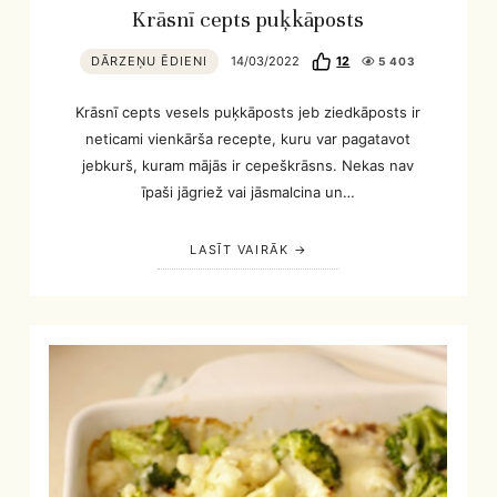
Krāsnī cepts puķkāposts
DĀRZEŅU ĒDIENI
14/03/2022
12
5 403
Krāsnī cepts vesels puķkāposts jeb ziedkāposts ir
neticami vienkārša recepte, kuru var pagatavot
jebkurš, kuram mājās ir cepeškrāsns. Nekas nav
īpaši jāgriež vai jāsmalcina un…
LASĪT VAIRĀK