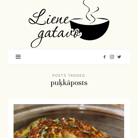
Liene
Gatavo
–
Mana
garšu
pasaule
POSTS TAGGED
puķkāposts