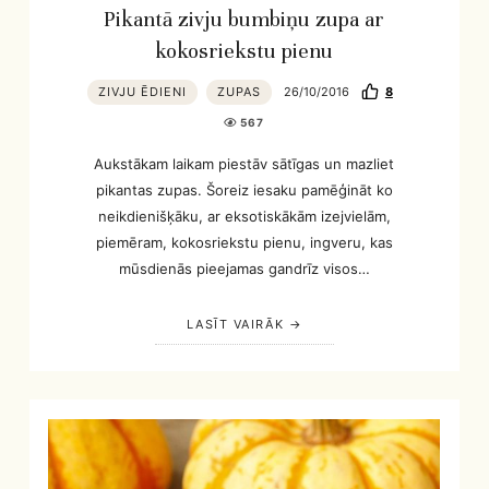
Pikantā zivju bumbiņu zupa ar
kokosriekstu pienu
ZIVJU ĒDIENI
ZUPAS
26/10/2016
8
567
Aukstākam laikam piestāv sātīgas un mazliet
pikantas zupas. Šoreiz iesaku pamēģināt ko
neikdienišķāku, ar eksotiskākām izejvielām,
piemēram, kokosriekstu pienu, ingveru, kas
mūsdienās pieejamas gandrīz visos…
LASĪT VAIRĀK