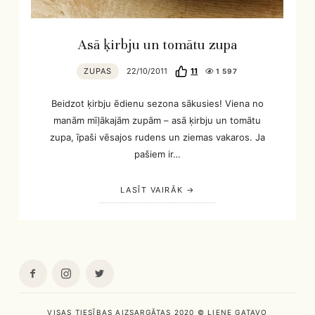
Asā ķirbju un tomātu zupa
ZUPAS
22/10/2011
11
1 597
Beidzot ķirbju ēdienu sezona sākusies! Viena no
manām mīļākajām zupām – asā ķirbju un tomātu
zupa, īpaši vēsajos rudens un ziemas vakaros. Ja
pašiem ir…
LASĪT VAIRĀK
VISAS TIESĪBAS AIZSARGĀTAS 2020 © LIENE GATAVO