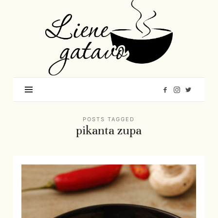
Liene
Gatavo
–
Mana
garšu
pasaule
POSTS TAGGED
pikanta zupa