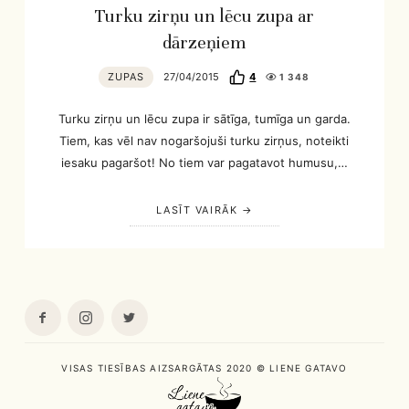
Turku zirņu un lēcu zupa ar
dārzeņiem
ZUPAS
27/04/2015
4
1 348
Turku zirņu un lēcu zupa ir sātīga, tumīga un garda.
Tiem, kas vēl nav nogaršojuši turku zirņus, noteikti
iesaku pagaršot! No tiem var pagatavot humusu,…
LASĪT VAIRĀK
VISAS TIESĪBAS AIZSARGĀTAS 2020 © LIENE GATAVO