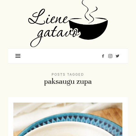
Liene
Gatavo
–
Mana
garšu
pasaule
POSTS TAGGED
paksaugu zupa