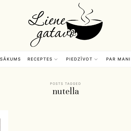
Liene
Gatavo
–
SĀKUMS
RECEPTES
PIEDZĪVOT
PAR MANI
Mana
POSTS TAGGED
nutella
garšu
pasaule