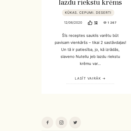
lazdu riekstu krēms
KŪKAS. CEPUMI. DESERTI
12/06/2020
12
1 267
Šīs receptes sauklis varētu būt
pavisam vienkāršs – tikai 2 sastāvdaļas!
Un tā ir patiesība, jo, kā izrādās,
slaveno Nutellu jeb lazdu riekstu
krēmu var…
LASĪT VAIRĀK