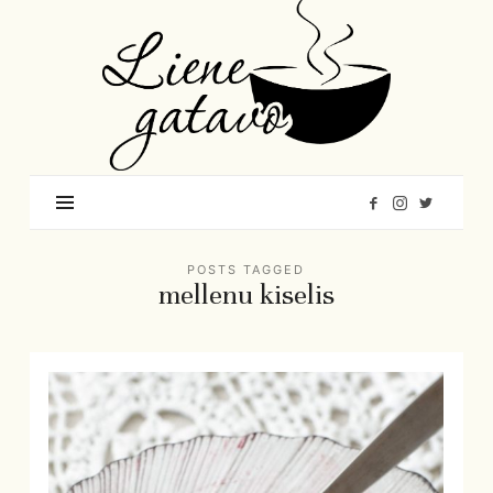
Liene
Gatavo
–
Mana
garšu
pasaule
POSTS TAGGED
mellenu kiselis