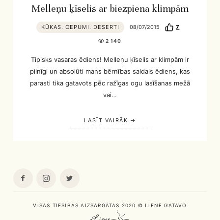
Melleņu ķīselis ar biezpiena klimpām
KŪKAS. CEPUMI. DESERTI
08/07/2015
7
2 140
Tipisks vasaras ēdiens! Melleņu ķīselis ar klimpām ir
pilnīgi un absolūti mans bērnības saldais ēdiens, kas
parasti tika gatavots pēc ražīgas ogu lasīšanas mežā
vai…
LASĪT VAIRĀK
VISAS TIESĪBAS AIZSARGĀTAS 2020 © LIENE GATAVO