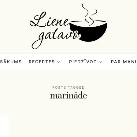
Liene
Gatavo
–
SĀKUMS
RECEPTES
PIEDZĪVOT
PAR MANI
Mana
POSTS TAGGED
marināde
garšu
pasaule