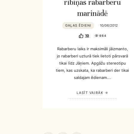
ribiņas rabarberu
marinādē
GAĻAS ĒDIENI
10/06/2012
10
664
Rabarberu laiks ir maksimāli jāizmanto,
jo rabarberi uzturā tiek lietoti pārsvarā
tikai līdz Jāņiem. Apgāžu stereotipu
tiem, kas uzskata, ka rabarberi der tikai
saldajam ēdienam….
LASĪT VAIRĀK