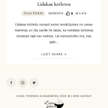
Līdakas kotletes
ZIVJU ĒDIENI
28/08/2014
8
2 412
Līdakas kotlešu recepti esmu iemācījusies no savas
mammas un tās sanāk tik labas, ka nekādas būtiskas
izmaiņas tajā nav veiktas. Lai nemulsinātu tos, kas
gaļu…
LASĪT VAIRĀK
VISAS TIESĪBAS AIZSARGĀTAS 2020 © LIENE GATAVO