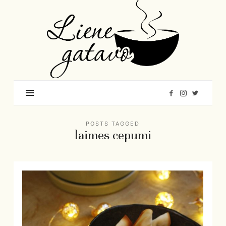
Liene
Gatavo
–
Mana
garšu
pasaule
POSTS TAGGED
laimes cepumi