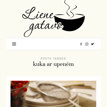
Liene
Gatavo
–
Mana
garšu
pasaule
POSTS TAGGED
kuka ar upenēm