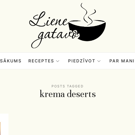
Liene
Gatavo
–
SĀKUMS
RECEPTES
PIEDZĪVOT
PAR MANI
Mana
POSTS TAGGED
krema deserts
garšu
pasaule