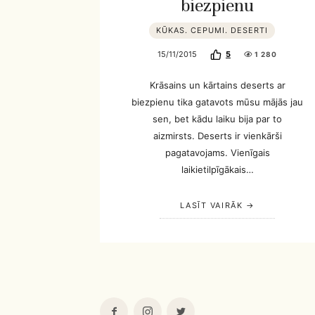
biezpienu
KŪKAS. CEPUMI. DESERTI
15/11/2015
5
1 280
Krāsains un kārtains deserts ar
biezpienu tika gatavots mūsu mājās jau
sen, bet kādu laiku bija par to
aizmirsts. Deserts ir vienkārši
pagatavojams. Vienīgais
laikietilpīgākais…
LASĪT VAIRĀK