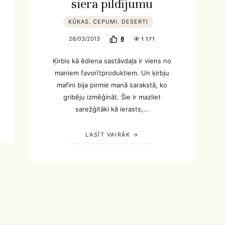
siera pildījumu
KŪKAS. CEPUMI. DESERTI
28/03/2013
8
1 171
Ķirbis kā ēdiena sastāvdaļa ir viens no
maniem favorītproduktiem. Un ķirbju
mafini bija pirmie manā sarakstā, ko
gribēju izmēģināt. Šie ir mazliet
sarežģitāki kā ierasts,…
LASĪT VAIRĀK