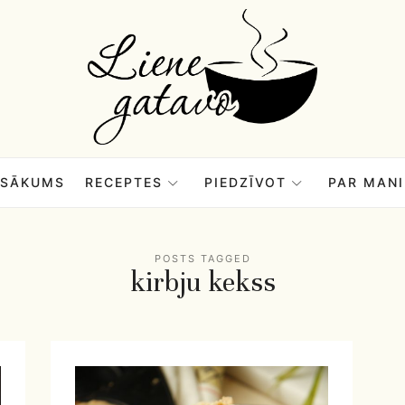
Liene
Gatavo
–
SĀKUMS
RECEPTES
PIEDZĪVOT
PAR MANI
Mana
POSTS TAGGED
kirbju kekss
garšu
pasaule