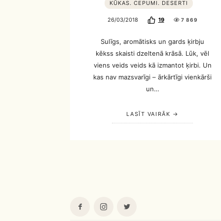
KŪKAS. CEPUMI. DESERTI
26/03/2018
19
7 869
Sulīgs, aromātisks un gards ķirbju
kēkss skaisti dzeltenā krāsā. Lūk, vēl
viens veids veids kā izmantot ķirbi. Un
kas nav mazsvarīgi – ārkārtīgi vienkārši
un…
LASĪT VAIRĀK