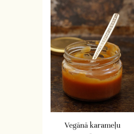
Vegānā karameļu