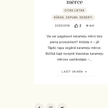
mērce
CITAS LIETAS
KŪKAS. CEPUMI. DESERTI
22/02/2018
7
921
Vai var pagatavot karameļu mērci bez
piena produktiem? Atbilde ir – jā!
Tāpēc tapa vegānā karameļu mērce.
Būtībā šajā receptē klasiskas karameļu
mērces sastāvdaļas –…
LASĪT VAIRĀK