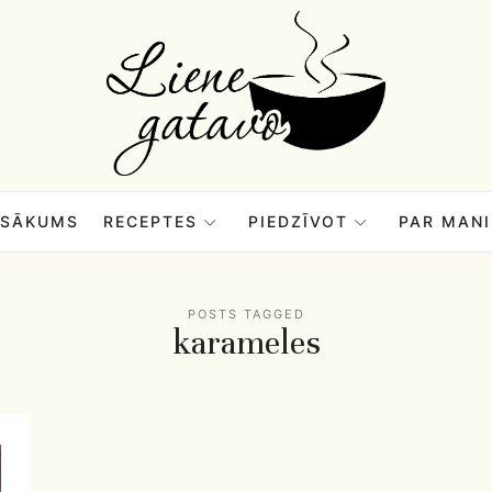
Liene
Gatavo
–
SĀKUMS
RECEPTES
PIEDZĪVOT
PAR MANI
Mana
POSTS TAGGED
karameles
garšu
pasaule