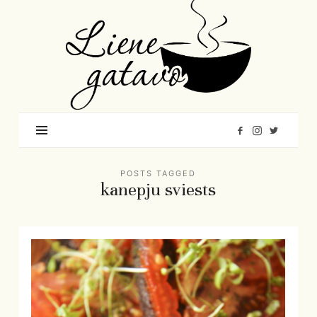
Liene
Gatavo
–
Mana
garšu
pasaule
POSTS TAGGED
kanepju sviests