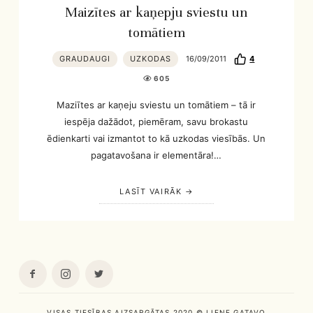
Maizītes ar kaņepju sviestu un
tomātiem
GRAUDAUGI
UZKODAS
16/09/2011
4
605
Maziītes ar kaņeju sviestu un tomātiem – tā ir
iespēja dažādot, piemēram, savu brokastu
ēdienkarti vai izmantot to kā uzkodas viesībās. Un
pagatavošana ir elementāra!…
LASĪT VAIRĀK
VISAS TIESĪBAS AIZSARGĀTAS 2020 © LIENE GATAVO