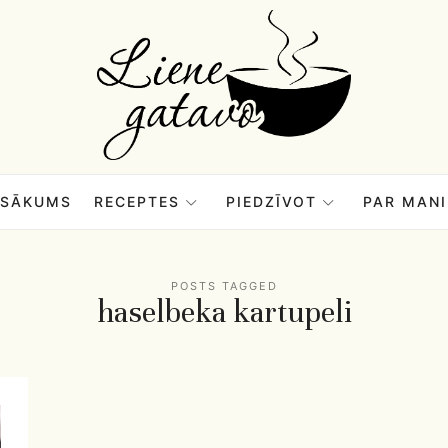
Liene
Gatavo
–
SĀKUMS
RECEPTES
PIEDZĪVOT
PAR MANI
Mana
POSTS TAGGED
haselbeka kartupeli
garšu
pasaule