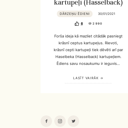
kartupeļi (Hasselback)
DĀRZEŅU ĒDIENI
30/01/2021
6
2 990
Forša ideja kā mazliet citādāk pasniegt
krāsnī ceptus kartupeļus. Rievoti,
krāsnī cepti kartupeļi tiek dēvēti arī par
Haselbeka (Hasselback) kartupeļiem.
Ēdiens savu nosaukumu ir ieguvis…
LASĪT VAIRĀK