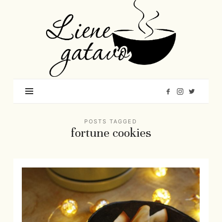
Liene
Gatavo
–
Mana
garšu
pasaule
POSTS TAGGED
fortune cookies