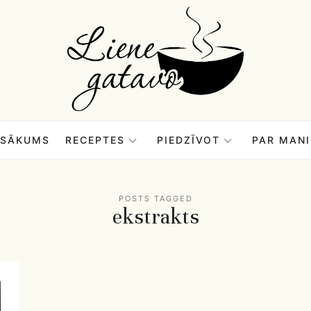
Liene
Gatavo
–
SĀKUMS
RECEPTES
PIEDZĪVOT
PAR MANI
Mana
POSTS TAGGED
ekstrakts
garšu
pasaule