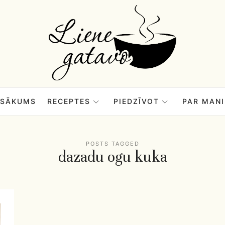
Liene
Gatavo
–
SĀKUMS
RECEPTES
PIEDZĪVOT
PAR MANI
Mana
POSTS TAGGED
dazadu ogu kuka
garšu
pasaule