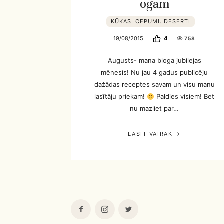
ogām
KŪKAS. CEPUMI. DESERTI
19/08/2015
4
758
Augusts- mana bloga jubilejas
mēnesis! Nu jau 4 gadus publicēju
dažādas receptes savam un visu manu
lasītāju priekam!
Paldies visiem! Bet
nu mazliet par…
LASĪT VAIRĀK