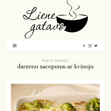
Liene
Gatavo
–
Mana
garšu
pasaule
POSTS TAGGED
darzenu sacepums ar kvinoju