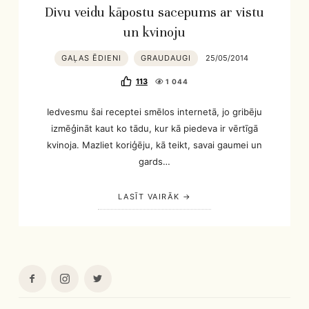
Divu veidu kāpostu sacepums ar vistu
un kvinoju
GAĻAS ĒDIENI
GRAUDAUGI
25/05/2014
113
1 044
Iedvesmu šai receptei smēlos internetā, jo gribēju
izmēģināt kaut ko tādu, kur kā piedeva ir vērtīgā
kvinoja. Mazliet koriģēju, kā teikt, savai gaumei un
gards…
LASĪT VAIRĀK