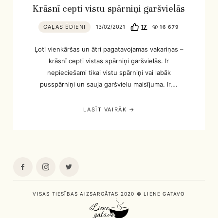
Krāsnī cepti vistu spārniņi garšvielās
GAĻAS ĒDIENI
13/02/2021
17
16 679
Ļoti vienkāršas un ātri pagatavojamas vakariņas –
krāsnī cepti vistas spārniņi garšvielās. Ir
nepieciešami tikai vistu spārniņi vai labāk
pusspārniņi un sauja garšvielu maisījuma. Ir,…
LASĪT VAIRĀK
VISAS TIESĪBAS AIZSARGĀTAS 2020 © LIENE GATAVO