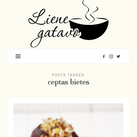
Liene
Gatavo
–
Mana
garšu
pasaule
POSTS TAGGED
ceptas bietes